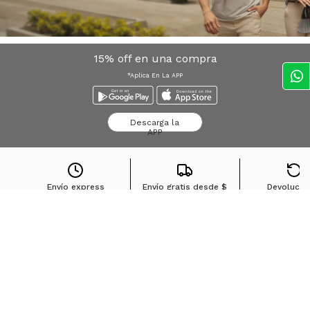
15% off en una compra
*Aplica En La APP
Descarga la
APP
Envío express
Envío gratis desde
$
Devolucio
Bogota*
100.000
sin cost
Búsquedas en tendencias
Jeans para mujer
Jeans para hombre
Buzos para hombre
Camisetas para hombre