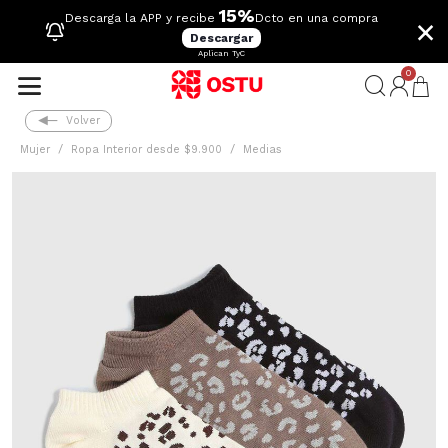
15%
×
Descarga la APP y recibe
Dcto en una compra
Descargar
Aplican TyC
0
Volver
Mujer
Ropa Interior desde $9.900
Medias