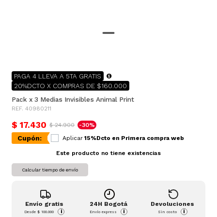
PAGA 4 LLEVA A 5TA GRATIS
20%DCTO X COMPRAS DE $160.000
Pack x 3 Medias Invisibles Animal Print
REF. 40980211
$ 17.430
$ 24.900
-30%
Cupón:
Aplicar
15%Dcto en Primera compra web
Este producto no tiene existencias
Calcular tiempo de envío
Envío gratis
24H Bogotá
Devoluciones
i
i
i
Desde
$ 100.000
Envío express
Sin costo