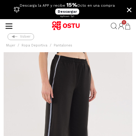
15%
×
Descarga la APP y recibe
Dcto en una compra
Descargar
Aplican TyC
0
Volver
Mujer
Ropa Deportiva
Pantalones