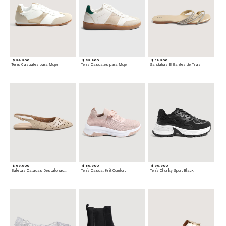
$ 94.900
$ 89.900
$ 59.900
Tenis Casuales para Mujer
Tenis Casuales para Mujer
Sandalias Brillantes de Tiras
$ 69.900
$ 89.900
$ 99.900
Baletas Caladas Destalonadas
Tenis Casual Knit Comfort
Tenis Chunky Sport Black