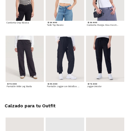
Camiseta Crop Básica
$ 29.900
$ 29.900
Tank Top Basico
Camiseta Manga Sisa Escotada
$ 79.900
$ 89.900
$ 79.900
Pantalón Wide Leg Burda
Pantalón Jogger con Bolsillos Cargo
Jogger Unicolor
Calzado para tu Outfit