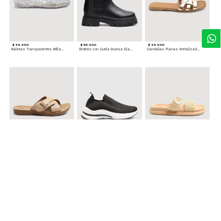
$ 49.900
$ 119.900
$ 49.900
Baletas Transparentes Brillantes
Botines con Suela Gruesa Elastizada
Sandalias Planas Metalizadas
$ 49.900
$ 79.900
$ 69.900
Sandalias Cruzadas con Hebilla
Tenis Deportivas con Brillos para mujer
Sandalias Doble Tira Texturizada