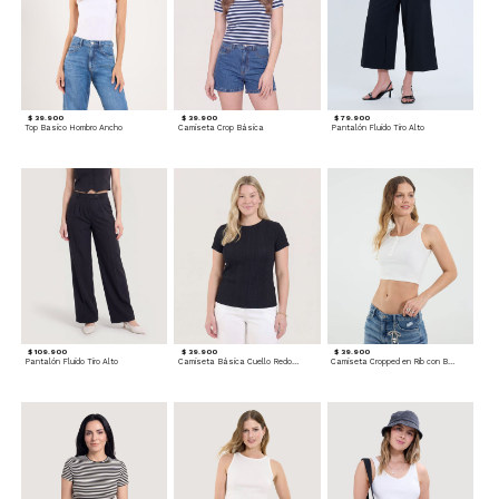
$ 39.900
$ 39.900
$ 79.900
Top Basico Hombro Ancho
Camiseta Crop Básica
Pantalón Fluido Tiro Alto
$ 109.900
$ 39.900
$ 39.900
Pantalón Fluido Tiro Alto
Camiseta Básica Cuello Redondo
Camiseta Cropped en Rib con Botones