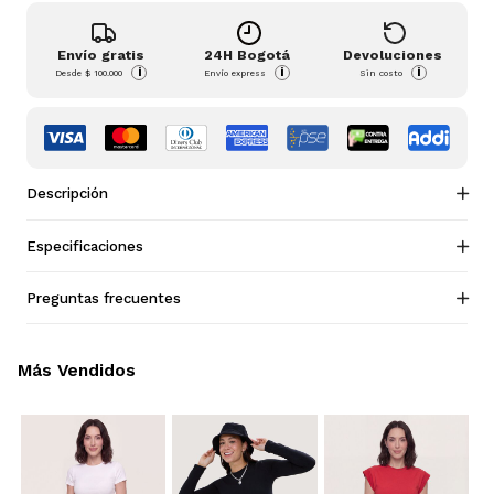
Envío gratis
24H Bogotá
Devoluciones
i
i
i
Desde
$ 100.000
Envío express
Sin costo
Descripción
Especificaciones
Preguntas frecuentes
Más Vendidos