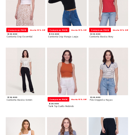
Compra en PACK
Hasta 15% Off
Compra en PACK
Hasta 15% Off
Compra en PACK
Hasta 15% Off
$ 39.900
$ 44.900
$ 49.900
Camiseta Crop Essential
Camiseta Crop Manga Larga
Camiseta Basica Boxy
$ 39.900
$ 49.900
Compra en PACK
Hasta 15% Off
Camiseta Basica Screen
Polo Cropped a Rayas
$ 29.900
Tank Top Cuello Redondo