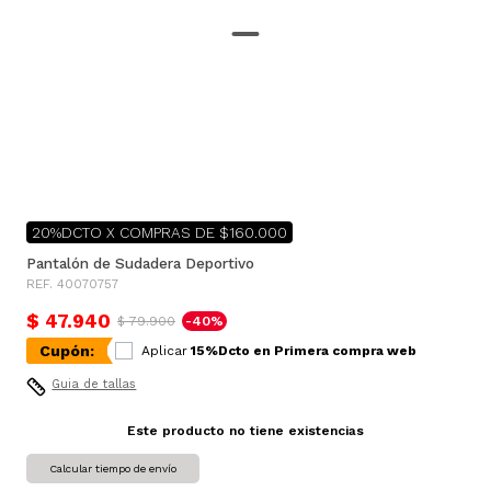
20%DCTO X COMPRAS DE $160.000
Pantalón de Sudadera Deportivo
REF. 40070757
$ 47.940
$ 79.900
-40%
Cupón:
Aplicar
15%Dcto en Primera compra web
Guia de tallas
Este producto no tiene existencias
Calcular tiempo de envío