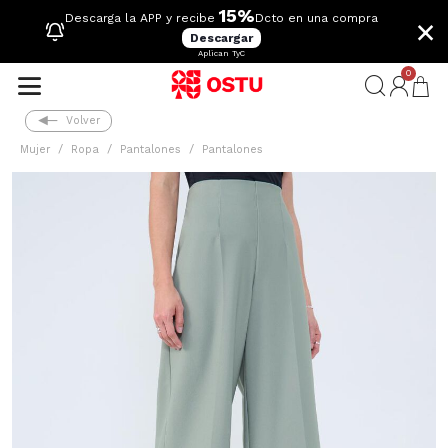
15%
×
Descarga la APP y recibe
Dcto en una compra
Descargar
Aplican TyC
0
Volver
Mujer
Ropa
Pantalones
Pantalones