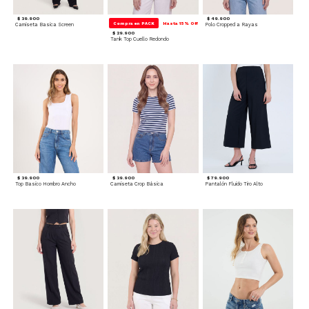
$ 39.900
$ 49.900
Compra en PACK
Hasta 15% Off
Camiseta Basica Screen
Polo Cropped a Rayas
$ 29.900
Tank Top Cuello Redondo
$ 39.900
$ 39.900
$ 79.900
Top Basico Hombro Ancho
Camiseta Crop Básica
Pantalón Fluido Tiro Alto