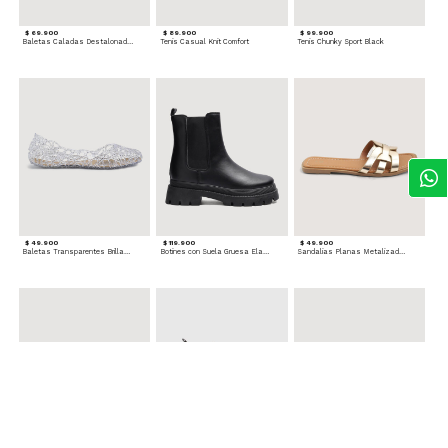
$ 69.900
$ 89.900
$ 99.900
Baletas Caladas Destalonadas
Tenis Casual Knit Comfort
Tenis Chunky Sport Black
$ 49.900
$ 119.900
$ 49.900
Baletas Transparentes Brillantes
Botines con Suela Gruesa Elastizada
Sandalias Planas Metalizadas