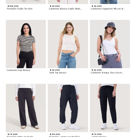
$ 109.900
$ 39.900
$ 39.900
Pantalón Fluido Tiro Alto
Camiseta Básica Cuello Redondo
Camiseta Cropped en Rib con Botones
Camiseta Crop Básica
$ 29.900
$ 29.900
Tank Top Basico
Camiseta Manga Sisa Escotada
$ 79.900
$ 89.900
$ 79.900
Pantalón Wide Leg Burda
Pantalón Jogger con Bolsillos Cargo
Jogger Unicolor