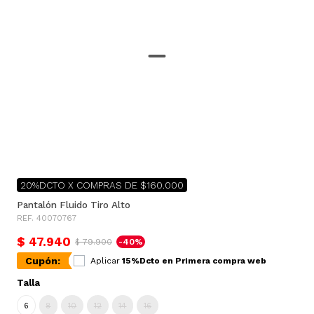
20%DCTO X COMPRAS DE $160.000
Pantalón Fluido Tiro Alto
REF. 40070767
$ 47.940
$ 79.900
-40%
Cupón:
Aplicar
15%Dcto en Primera compra web
Talla
6
8
10
12
14
16