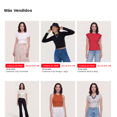
Más Vendidos
Compra en PACK
Hasta 15% Off
Compra en PACK
Hasta 15% Off
Compra en PACK
Hasta 15% Off
$ 39.900
$ 44.900
$ 49.900
Camiseta Crop Essential
Camiseta Crop Manga Larga
Camiseta Basica Boxy