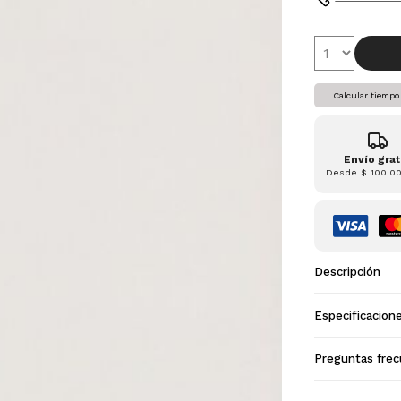
Calcular tiempo
Envío grat
Desde
$ 100.0
Descripción
Especificacion
Preguntas fre