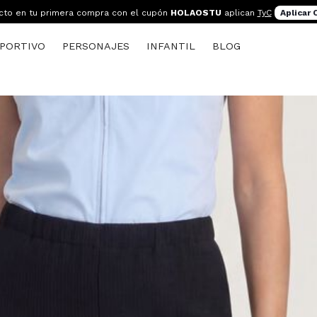
cto en tu primera compra con el cupón
HOLAOSTU
aplican
TyC
Aplicar
PORTIVO
PERSONAJES
INFANTIL
BLOG