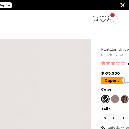
×
 Cupón
0
Pantalon Unico
REF. 40070000-
$ 69.900
Cupón:
Color
Talla
S
M
L
Guia de talla