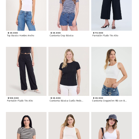
$ 39.900
$ 39.900
$ 79.900
Top Basico Hombro Ancho
Camiseta Crop Básica
Pantalón Fluido Tiro Alto
$ 109.900
$ 39.900
$ 39.900
Pantalón Fluido Tiro Alto
Camiseta Básica Cuello Redondo
Camiseta Cropped en Rib con Botones