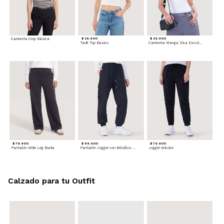
Camiseta Crop Básica
$ 29.900
$ 29.900
Tank Top Basico
Camiseta Manga Sisa Escotada
$ 79.900
$ 89.900
$ 79.900
Pantalón Wide Leg Burda
Pantalón Jogger con Bolsillos Cargo
Jogger Unicolor
Calzado para tu Outfit