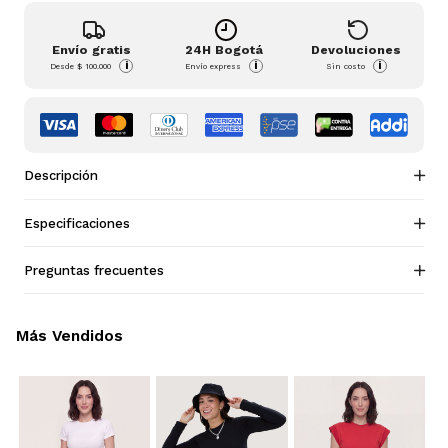
Envío gratis
24H Bogotá
Devoluciones
i
i
i
Desde
$ 100.000
Envío express
Sin costo
Descripción
Especificaciones
Preguntas frecuentes
Más Vendidos