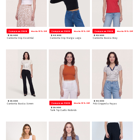
Compra en PACK
Hasta 15% Off
Compra en PACK
Hasta 15% Off
Compra en PACK
Hasta 15% Off
$ 39.900
$ 44.900
$ 49.900
Camiseta Crop Essential
Camiseta Crop Manga Larga
Camiseta Basica Boxy
$ 39.900
$ 49.900
Compra en PACK
Hasta 15% Off
Camiseta Basica Screen
Polo Cropped a Rayas
$ 29.900
Tank Top Cuello Redondo