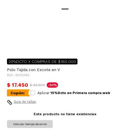
20%DCTO X COMPRAS DE $160.000
Polo Tejida con Escote en V
REF. 40110145
$ 17.450
$ 34.900
-50%
Cupón:
Aplicar
15%Dcto en Primera compra web
Guia de tallas
Este producto no tiene existencias
Calcular tiempo de envío