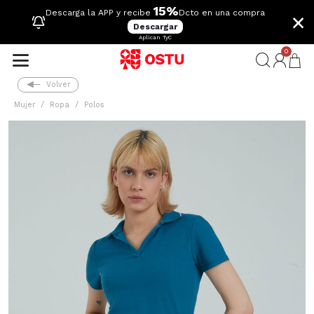
15%
×
Descarga la APP y recibe
Dcto en una compra
Descargar
Aplican TyC
0
Volver
Mujer
Ropa
Polos