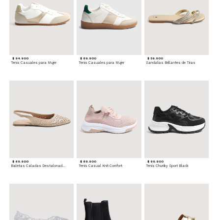
$ 94.900
$ 89.900
$ 59.900
Tenis Casuales para Mujer
Tenis Casuales para Mujer
Sandalias Brillantes de Tiras
$ 69.900
$ 89.900
$ 99.900
Baletas Caladas Destalonadas
Tenis Casual Knit Comfort
Tenis Chunky Sport Black