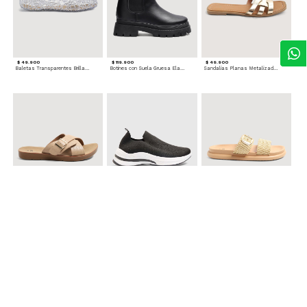
$ 49.900
$ 119.900
$ 49.900
Baletas Transparentes Brillantes
Botines con Suela Gruesa Elastizada
Sandalias Planas Metalizadas
$ 49.900
$ 79.900
$ 69.900
Sandalias Cruzadas con Hebilla
Tenis Deportivas con Brillos para mujer
Sandalias Doble Tira Texturizada