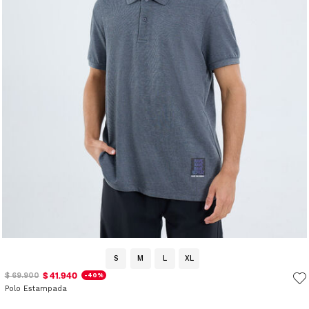
S
M
L
XL
$ 41.940
$ 69.900
-40%
Polo Estampada