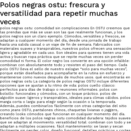
Polos negras ostu: frescura y
versatilidad para repetir muchas
veces
polos negras ostu: comodidad sin complicaciones En OSTU creemos que
las prendas que más se usan son las que realmente funcionan, y los
polos negros son un claro ejemplo. Cómodos, versátiles y frescos, se
adaptan a cualquier momento del día, desde una jornada de trabajo
hasta una salida casual o un viaje de fin de semana. Fabricados con
materiales suaves y transpirables, nuestros polos ofrecen una sensación
ligera y agradable en cada uso. Son ideales para quienes tienen una vida
activa y buscan ropa práctica que se repite muchas veces sin perder
comodidad ni forma. El color negro los convierte en una opción infalible:
combinan con absolutamente todo y resisten el paso del tiempo. Cada
polo OSTU lleva el sello de nuestro eslogan “solo para muchas veces”,
porque están diseñados para acompañarte en la rutina sin esfuerzo y
mantenerse como nuevos después de muchos usos. qué encontrarás en
polos negras ostu La categoría de polos negras OSTU incluye diferentes
opciones que se ajustan a tu ritmo de vida: polos cuello clásico:
perfectos para días de trabajo o reuniones informales. polos con
bolsillo: funcionales y cómodos, con un toque práctico. polos de
algodón suave: ligeros y transpirables, ideales para climas cálidos. polos
manga corta o larga: para elegir según la ocasión o la temporada.
Además, puedes combinarlos fácilmente con otras categorías del sitio
como jeans OSTU, pantalones chinos, chaquetas livianas o joggers,
creando looks cómodos que funcionan en cualquier momento del día.
beneficios de los polos negras ostu comodidad duradera: tejidos suaves
que se adaptan al movimiento. versatilidad total: combinan con todo y se
adaptan a múltiples ocasiones. fácil mantenimiento: se lavan y secan
fácilmente sin perder color. diseño funcional: detalles prácticos y cortes