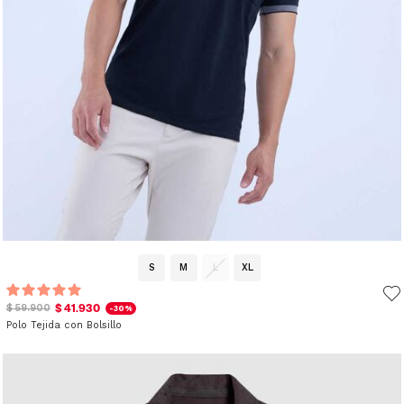
S
M
L
XL
$ 41.930
$ 59.900
-30%
Polo Tejida con Bolsillo