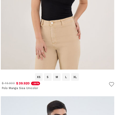
XS
S
M
L
XL
$ 39.920
$ 49.900
-20%
Polo Manga Sisa Unicolor