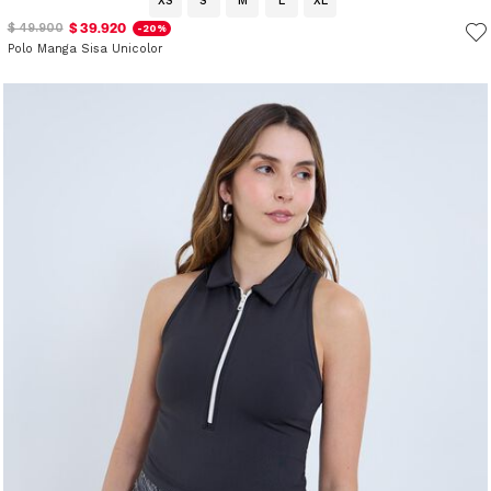
XS
S
M
L
XL
$ 39.920
$ 49.900
-20%
Polo Manga Sisa Unicolor