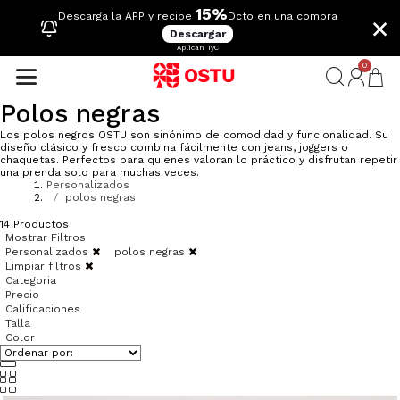
15%
×
Descarga la APP y recibe
Dcto en una compra
Descargar
Aplican TyC
0
Polos negras
Los polos negros OSTU son sinónimo de comodidad y funcionalidad. Su
diseño clásico y fresco combina fácilmente con jeans, joggers o
chaquetas. Perfectos para quienes valoran lo práctico y disfrutan repetir
una prenda solo para muchas veces.
Personalizados
polos negras
14
Productos
Mostrar Filtros
Personalizados
polos negras
Limpiar filtros
Categoria
Precio
Calificaciones
Talla
Color