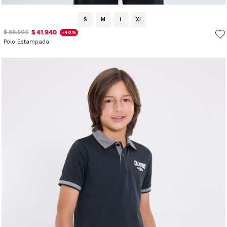
S
M
L
XL
$ 41.940
$ 69.900
-40%
Polo Estampada