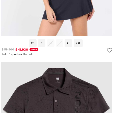
XS
S
M
L
XL
XXL
$ 41.930
$ 59.900
-30%
Polo Deportiva Unicolor