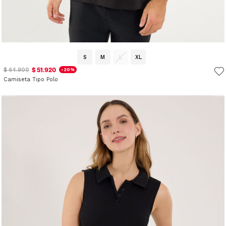
S
M
L
XL
$ 51.920
$ 64.900
-20%
Camiseta Tipo Polo