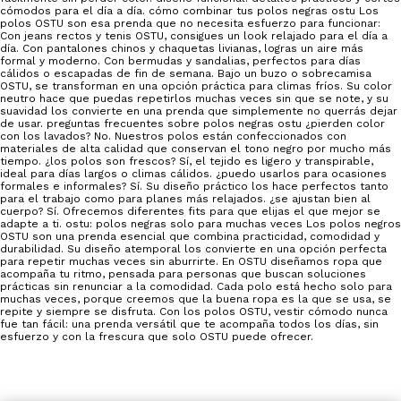
cómodos para el día a día. cómo combinar tus polos negras ostu Los
polos OSTU son esa prenda que no necesita esfuerzo para funcionar:
Con jeans rectos y tenis OSTU, consigues un look relajado para el día a
día. Con pantalones chinos y chaquetas livianas, logras un aire más
formal y moderno. Con bermudas y sandalias, perfectos para días
cálidos o escapadas de fin de semana. Bajo un buzo o sobrecamisa
OSTU, se transforman en una opción práctica para climas fríos. Su color
neutro hace que puedas repetirlos muchas veces sin que se note, y su
suavidad los convierte en una prenda que simplemente no querrás dejar
de usar. preguntas frecuentes sobre polos negras ostu ¿pierden color
con los lavados? No. Nuestros polos están confeccionados con
materiales de alta calidad que conservan el tono negro por mucho más
tiempo. ¿los polos son frescos? Sí, el tejido es ligero y transpirable,
ideal para días largos o climas cálidos. ¿puedo usarlos para ocasiones
formales e informales? Sí. Su diseño práctico los hace perfectos tanto
para el trabajo como para planes más relajados. ¿se ajustan bien al
cuerpo? Sí. Ofrecemos diferentes fits para que elijas el que mejor se
adapte a ti. ostu: polos negras solo para muchas veces Los polos negros
OSTU son una prenda esencial que combina practicidad, comodidad y
durabilidad. Su diseño atemporal los convierte en una opción perfecta
para repetir muchas veces sin aburrirte. En OSTU diseñamos ropa que
acompaña tu ritmo, pensada para personas que buscan soluciones
prácticas sin renunciar a la comodidad. Cada polo está hecho solo para
muchas veces, porque creemos que la buena ropa es la que se usa, se
repite y siempre se disfruta. Con los polos OSTU, vestir cómodo nunca
fue tan fácil: una prenda versátil que te acompaña todos los días, sin
esfuerzo y con la frescura que solo OSTU puede ofrecer.