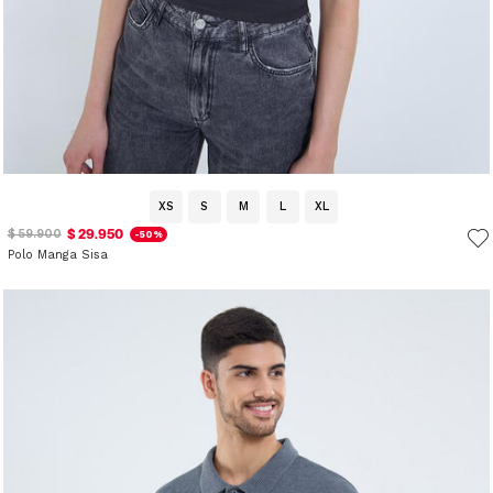
XS
S
M
L
XL
$ 29.950
$ 59.900
-50%
Polo Manga Sisa