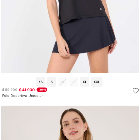
XS
S
M
L
XL
XXL
$ 41.930
$ 59.900
-30%
Polo Deportiva Unicolor