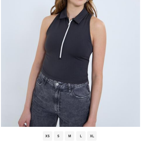
XS
S
M
L
XL