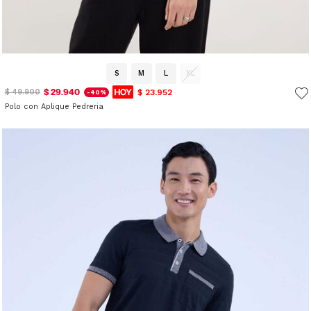
S
M
L
XL
$ 29.940
$ 23.952
$ 49.900
-40%
Polo con Aplique Pedreria