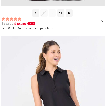
4
6
8
10
12
$ 19.950
$ 39.900
-50%
Polo Cuello Duro Estampado para Niño