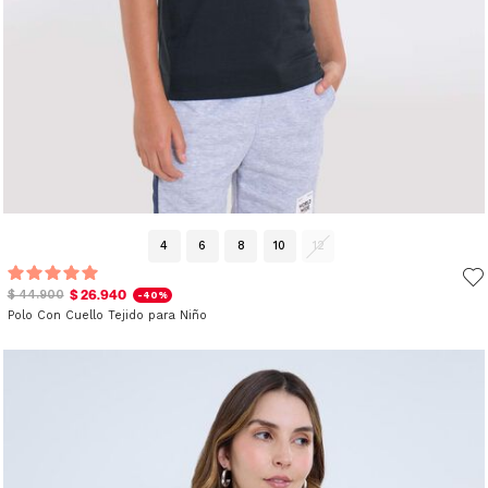
4
6
8
10
12
$ 26.940
$ 44.900
-40%
Polo Con Cuello Tejido para Niño