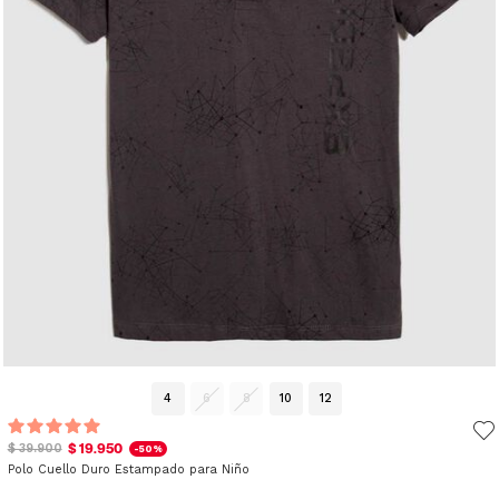
4
6
8
10
12
$ 19.950
$ 39.900
-50%
Polo Cuello Duro Estampado para Niño