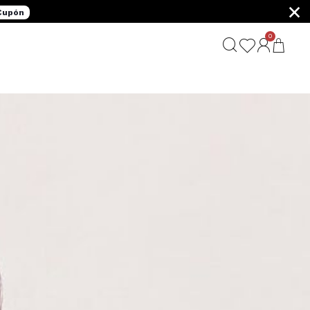
×
 Cupón
0