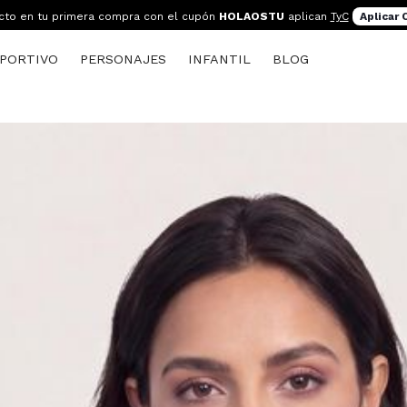
cto en tu primera compra con el cupón
HOLAOSTU
aplican
TyC
Aplicar
PORTIVO
PERSONAJES
INFANTIL
BLOG