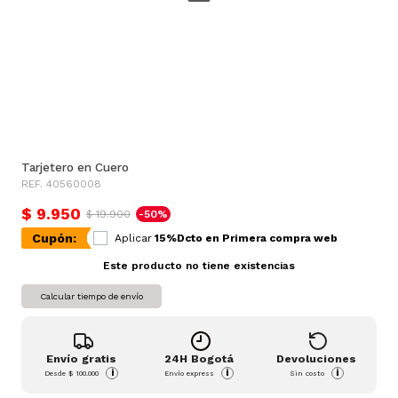
Tarjetero en Cuero
REF. 40560008
$ 9.950
$ 19.900
-50%
Cupón:
Aplicar
15%Dcto en Primera compra web
Este producto no tiene existencias
Calcular tiempo de envío
Envío gratis
24H Bogotá
Devoluciones
i
i
i
Desde
$ 100.000
Envío express
Sin costo