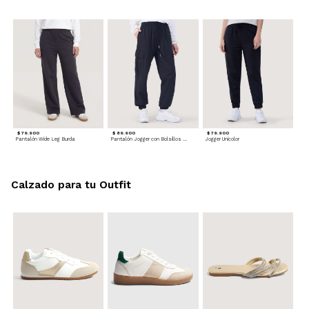
$ 79.900
$ 89.900
$ 79.900
Pantalón Wide Leg Burda
Pantalón Jogger con Bolsillos Cargo
Jogger Unicolor
Calzado para tu Outfit