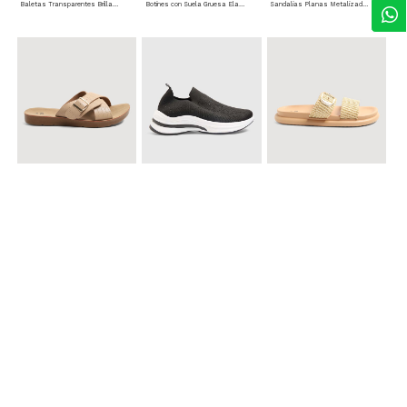
Baletas Transparentes Brillantes
Botines con Suela Gruesa Elastizada
Sandalias Planas Metalizadas
$ 49.900
$ 79.900
$ 69.900
Sandalias Cruzadas con Hebilla
Tenis Deportivas con Brillos para mujer
Sandalias Doble Tira Texturizada
$ 79.900
Sandalias Cruzadas de Tacón