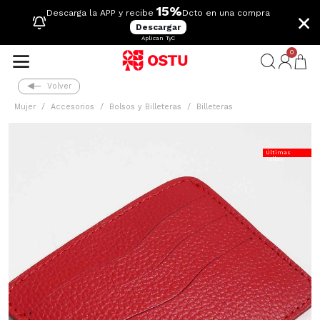
15%
×
Descarga la APP y recibe
Dcto en una compra
Descargar
Aplican TyC
0
Volver
Mujer
Accesorios
Bolsos y Billeteras
Billeteras
Últimas
Tallas