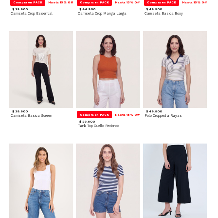
Compra en PACK
Hasta 15% Off
Compra en PACK
Hasta 15% Off
Compra en PACK
Hasta 15% Off
$ 39.900
$ 44.900
$ 49.900
Camiseta Crop Essential
Camiseta Crop Manga Larga
Camiseta Basica Boxy
$ 39.900
$ 49.900
Compra en PACK
Hasta 15% Off
Camiseta Basica Screen
Polo Cropped a Rayas
$ 29.900
Tank Top Cuello Redondo