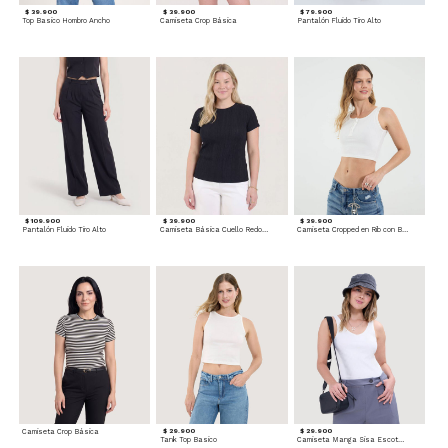
$ 39.900
$ 39.900
$ 79.900
Top Basico Hombro Ancho
Camiseta Crop Básica
Pantalón Fluido Tiro Alto
$ 109.900
$ 39.900
$ 39.900
Pantalón Fluido Tiro Alto
Camiseta Básica Cuello Redondo
Camiseta Cropped en Rib con Botones
Camiseta Crop Básica
$ 29.900
$ 29.900
Tank Top Basico
Camiseta Manga Sisa Escotada