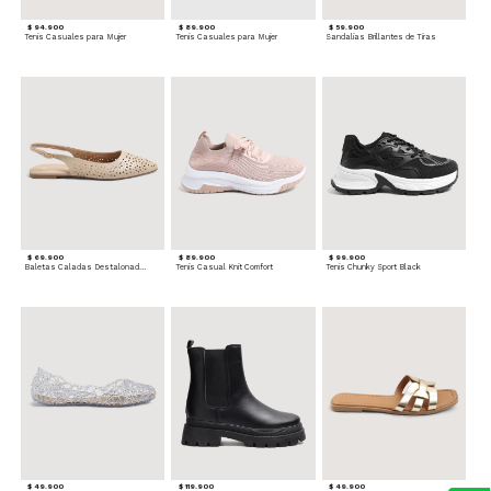
$ 94.900
$ 89.900
$ 59.900
Tenis Casuales para Mujer
Tenis Casuales para Mujer
Sandalias Brillantes de Tiras
$ 69.900
$ 89.900
$ 99.900
Baletas Caladas Destalonadas
Tenis Casual Knit Comfort
Tenis Chunky Sport Black
$ 49.900
$ 119.900
$ 49.900