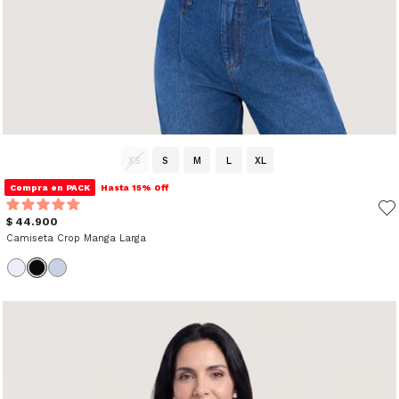
XS
S
M
L
XL
Compra en PACK
Hasta 15% Off
$ 44.900
Camiseta Crop Manga Larga