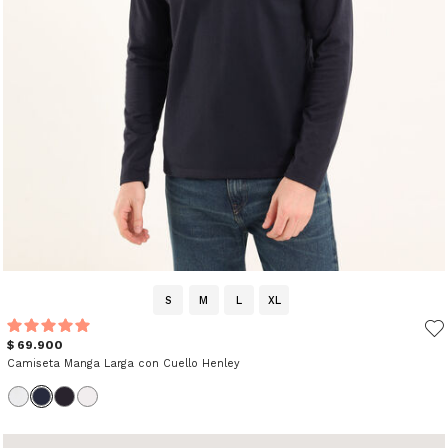
S
M
L
XL
$ 69.900
Camiseta Manga Larga con Cuello Henley