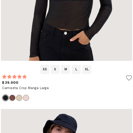
XS
S
M
L
XL
$ 39.900
Camiseta Crop Manga Larga