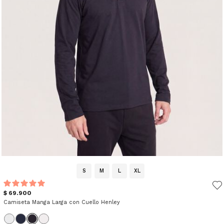
S
M
L
XL
$ 69.900
Camiseta Manga Larga con Cuello Henley