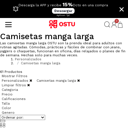
15%
×
Descarga la APP y recibe
Dcto en una compra
Descargar
Aplican TyC
0
Camisetas manga larga
Las camisetas manga larga OSTU son la prenda ideal para adultos con
rutinas agitadas. Cómodas, prácticas y fáciles de combinar con jeans,
joggers o chaquetas, funcionan en oficina, días relajados o planes de fin
de semana. Hechas solo para muchas veces.
Personalizados
Camisetas manga larga
61
Productos
Mostrar Filtros
Personalizados
Camisetas manga larga
Limpiar filtros
Categoria
Precio
Calificaciones
Talla
Color
Genero