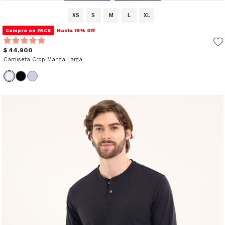
XS
S
M
L
XL
Compra en PACK
Hasta 15% Off
$ 44.900
Camiseta Crop Manga Larga