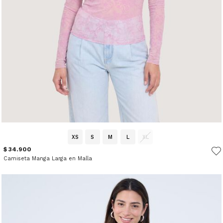
XS
S
M
L
XL
$ 34.900
Camiseta Manga Larga en Malla