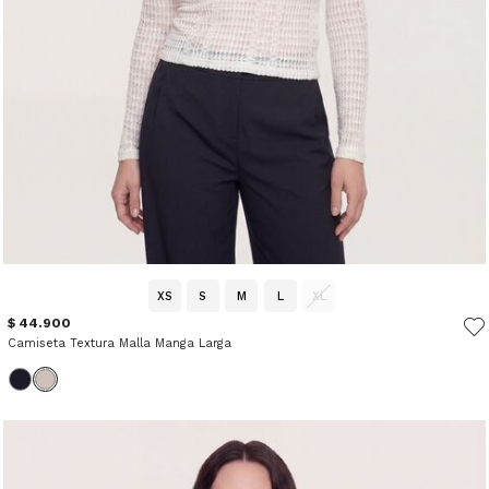
XS
S
M
L
XL
$ 44.900
Camiseta Textura Malla Manga Larga