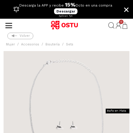
15%
×
Descarga la APP y recibe
Dcto en una compra
Descargar
Aplican TyC
0
Volver
Mujer
Accesorios
Bisutería
Sets
Baño en Plata