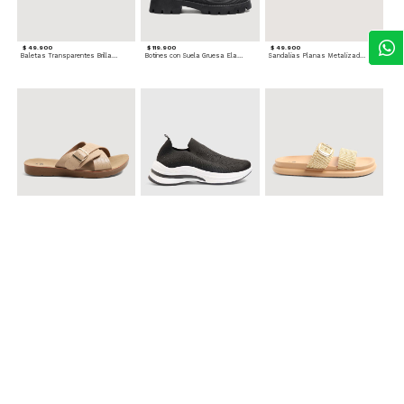
$ 49.900
$ 119.900
$ 49.900
Baletas Transparentes Brillantes
Botines con Suela Gruesa Elastizada
Sandalias Planas Metalizadas
$ 49.900
$ 79.900
$ 69.900
Sandalias Cruzadas con Hebilla
Tenis Deportivas con Brillos para mujer
Sandalias Doble Tira Texturizada