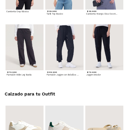
Camiseta Crop Básica
$ 29.900
$ 29.900
Tank Top Basico
Camiseta Manga Sisa Escotada
$ 79.900
$ 89.900
$ 79.900
Pantalón Wide Leg Burda
Pantalón Jogger con Bolsillos Cargo
Jogger Unicolor
Calzado para tu Outfit