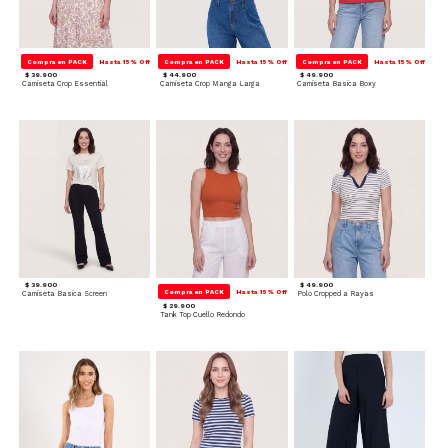
Compra en PACK
Hasta 15% Off
Compra en PACK
Hasta 15% Off
Compra en PACK
Hasta 15% Off
$ 39.900
$ 44.900
$ 49.900
Camiseta Crop Essential
Camiseta Crop Manga Larga
Camiseta Basica Boxy
$ 39.900
$ 49.900
Compra en PACK
Hasta 15% Off
Camiseta Basica Screen
Polo Cropped a Rayas
$ 29.900
Tank Top Cuello Redondo