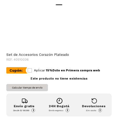
Set de Accesorios Corazón Plateado
REF. 40510036
Cupón:
Aplicar
15%Dcto en Primera compra web
Este producto no tiene existencias
Calcular tiempo de envío
Envío gratis
24H Bogotá
Devoluciones
i
i
i
Desde
$ 100.000
Envío express
Sin costo