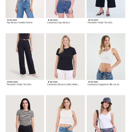
$ 39.900
$ 39.900
$ 79.900
Top Basico Hombro Ancho
Camiseta Crop Básica
Pantalón Fluido Tiro Alto
$ 109.900
$ 39.900
$ 39.900
Pantalón Fluido Tiro Alto
Camiseta Básica Cuello Redondo
Camiseta Cropped en Rib con Botones