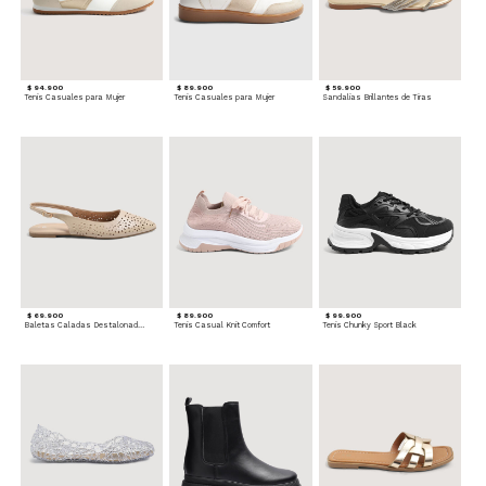
$ 94.900
$ 89.900
$ 59.900
Tenis Casuales para Mujer
Tenis Casuales para Mujer
Sandalias Brillantes de Tiras
$ 69.900
$ 89.900
$ 99.900
Baletas Caladas Destalonadas
Tenis Casual Knit Comfort
Tenis Chunky Sport Black